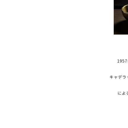
19
キャデラ
によ