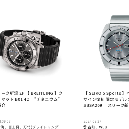
ーク新潟 2F 【 BREITLING 】ク
【 SEIKO 5 Sport
マット B01 42 ”チタニウム”
ザイン復刻 限定モデル S
紹介
SBSA269 スリーク
.09.03
2024.08.27
古町、富士見、万代(ブライトリング)
古町、WEB