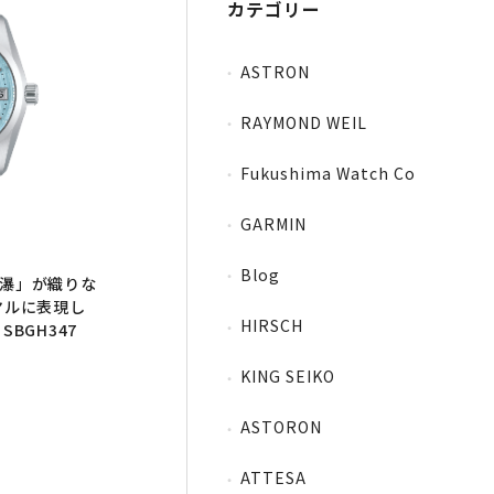
カテゴリー
ASTRON
RAYMOND WEIL
Fukushima Watch Co
GARMIN
Blog
】「氷瀑」が織りな
ヤルに表現し
HIRSCH
BGH347
KING SEIKO
ASTORON
ATTESA