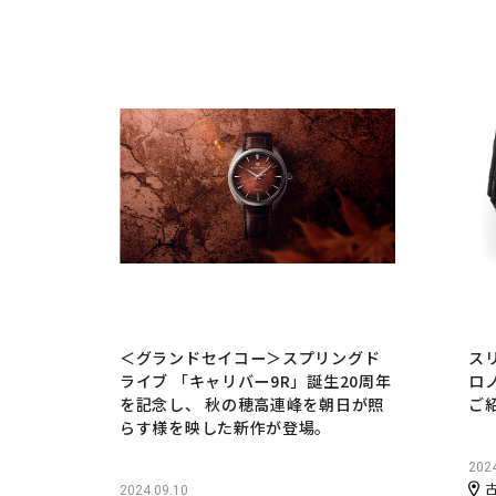
＜グランドセイコー＞スプリングド
スリ
ライブ 「キャリバー9R」誕生20周年
ロノ
を記念し、 秋の穂高連峰を朝日が照
ご
らす様を映した新作が登場。
2024
2024.09.10