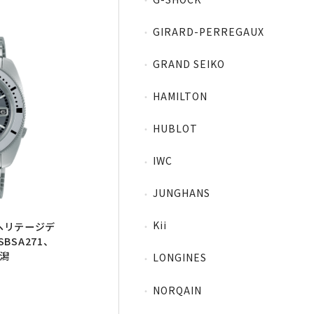
GIRARD-PERREGAUX
GRAND SEIKO
HAMILTON
HUBLOT
IWC
JUNGHANS
Kii
s 】ヘリテージデ
BSA271、
新潟
LONGINES
NORQAIN