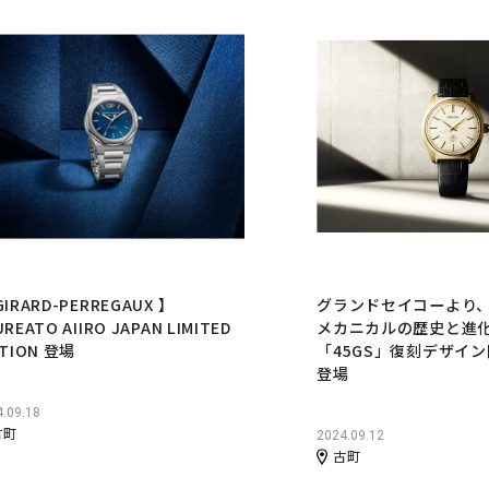
GIRARD-PERREGAUX 】
グランドセイコーより、
UREATO AIIRO JAPAN LIMITED
メカニカルの歴史と進
ITION 登場
「45GS」復刻デザイ
登場
.09.18
古町
2024.09.12
古町