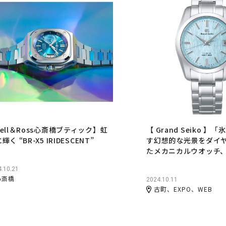
ell＆Ross心斎橋ブティック】虹
【 Grand Seiko 
輝く “BR-X5 IRIDESCENT”
す幻想的な光景をダイ
たメカニカルウオッチ、S
.10.21
心斎橋
2024.10.11
古町、EXPO、WEB