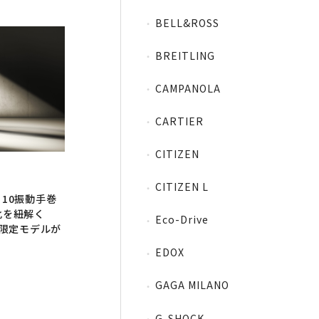
BELL&ROSS
BREITLING
CAMPANOLA
CARTIER
CITIZEN
CITIZEN L
10振動手巻
化を紐解く
Eco-Drive
ン限定モデルが
EDOX
GAGA MILANO
G-SHOCK