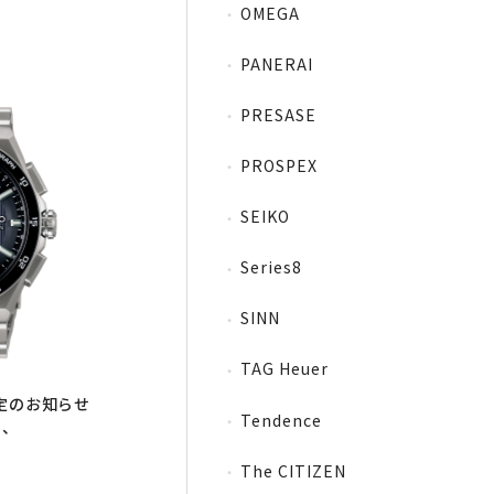
OMEGA
PANERAI
PRESASE
PROSPEX
SEIKO
Series8
SINN
TAG Heuer
改定のお知らせ
Tendence
N、
The CITIZEN