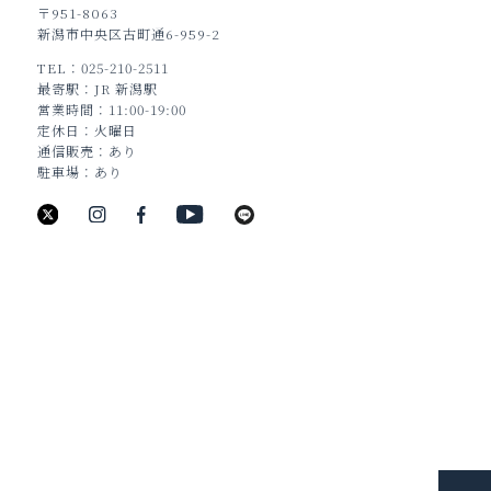
〒951-8063
新潟市中央区古町通6-959-2
TEL
025-210-2511
TOP
最寄駅
JR 新潟駅
営業時間
11:00-19:00
定休日
火曜日
通信販売
あり
駐車場
あり
新潟県新潟市中央区古町通6番町988
TEL：025-211-8330
JEWELRY
BRIDAL
BAG&WALLET
HOME & ACCESSORY
PICK UP