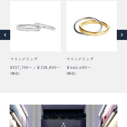
マリッジリング
マリッジリング
エ
¥557,700〜 / ￥338,800〜
￥666,600～
￥
(税込)
(税込)
(