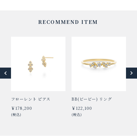
RECOMMEND ITEM
フローレント ピアス
BB(ビービー) リング
ア
グ
￥178,200
￥122,100
￥
(税込)
(税込)
(