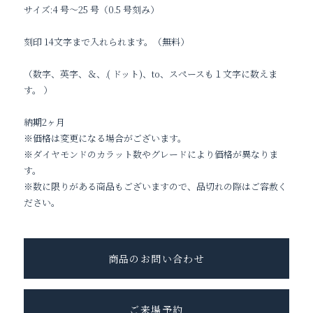
サイズ:4 号～25 号（0.5 号刻み）
刻印 14文字まで入れられます。（無料）
（数字、英字、＆、.( ドット)、to、スペースも１文字に数えま
す。 ）
納期2ヶ月
※価格は変更になる場合がございます。
※ダイヤモンドのカラット数やグレードにより価格が異なりま
す。
※数に限りがある商品もございますので、品切れの際はご容赦く
ださい。
商品のお問い合わせ
ご来場予約