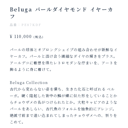
Beluga パールダイヤモンド イヤーカ
フ
品番：PE87KDF
¥ 110,000
(税込)
パールの球体とオブロングシェイプの組み合わせが新鮮なイ
ヤーカフ。パールと溶け合う繊細なダイヤの輝きをプラス。
アールデコに着想を得たレトロモダンな佇まいを、アートを
飾るように身に着けて。
Beluga Collection
古代から変わらない姿を保ち、生きた化石と呼ばれる ベル
ーガ。硬く隆起した背中の鱗が蝶に似た形をしていることか
らチョウザメの名がつけられたとか。大粒キャビアのような
パールをあしらい、古代魚のフォルムを抽象的にアレンジ。
絶滅寸前まで追い込まれてしまったチョウザメへの、祈りを
こめて。