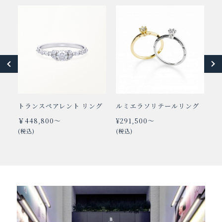
トランスペアレント リング
ルミエラソリテールリング
ソ
ラ
￥448,800～
¥291,500～
￥
(税込)
(税込)
(