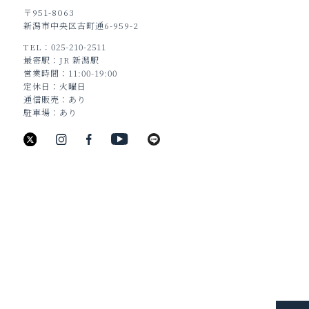
〒951-8063
新潟市中央区古町通6-959-2
TEL
025-210-2511
TOP
最寄駅
JR 新潟駅
営業時間
11:00-19:00
定休日
火曜日
通信販売
あり
駐車場
あり
新潟県新潟市中央区古町通6番町988
TEL：025-211-8330
JEWELRY
BRIDAL
BAG&WALLET
HOME & ACCESSORY