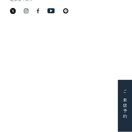
新潟県新潟市中央区古町通6番町988
TEL：025-211-8330
JEWELRY
BRIDAL
BAG&WALLET
HOME & ACCESSORY
PICK UP
FAIR＆EVENT
BLOG
ご来店予約
SHOP
SERVICE
RESERVE
CONTACT
採用情報
会社概要
© BIJOUX THREEC. ALL RIGHTS RESERVED.