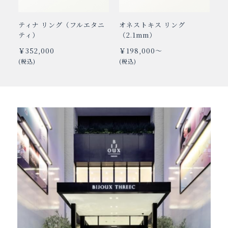
ティナ リング（フルエタニ
オネストキス リング
オ
ティ）
（2.1mm）
（
￥352,000
￥198,000～
￥
(税込)
(税込)
(