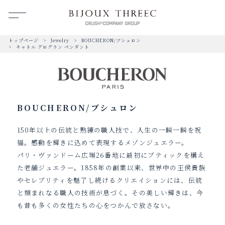
トップページ
Jewelry
BOUCHERON/ブシュロン
キャトル グログラン ペンダント
BOUCHERON/ブシュロン
150年以上の伝統と熟練の職人技で、人生の一瞬一瞬を祝
福。感動を輝きに込めて表現するメゾンジュエラー。
パリ・ヴァンドーム広場26番地に最初にブティックを構え
た老舗ジュエラー。1858年の創業以来、世界中の王侯貴族
やセレブリティを魅了し続けるクリエイションには、伝統
と類まれなる職人の技術が息づく。その美しい輝きは、今
も昔も多くの女性たちの心をつかんで放さない。