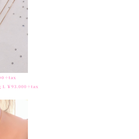
0＋tax
g L ￥93.000＋tax