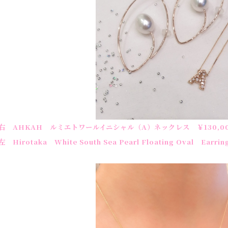
右 AHKAH ルミエトワールイニシャル（A）ネックレス ￥130,00
左 Hirotaka White South Sea Pearl Floating Oval Earrin