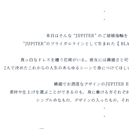
・
・
本日はそんな “JUPITER” のご結婚指
”JUPITER”のブライダルラインとして生まれた【 BLA
真っ白なドレスを纏う花嫁がいる。彼女には繊細さと可
2人で決めたこれからの人生のあらゆるシーンで身につけてほ
繊細でお洒落なデザインのJUPITER BL
素材や仕上げを選ぶことができるのも、身に着ける方それぞ
シンプルめなもの、デザインの入ったもの、そ
・
・