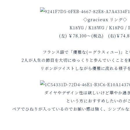
◇gracieux リング◇
K18YG / K18WG / K18PG / 
(左) ￥78,100～(税込) (右)￥74,
フランス語で「優雅な(＝グラスィユー)」
2人が人生の節目を大切にゆっくりと歩んでいくことを
リボンがツイストしながら優雅に流れる様子
ダイヤやデザイン性は欲しいけど華やか過
という方におすすめしたいのが
ペアでひねりが入っているのでお揃い感は強く、シンプルな