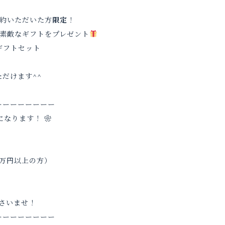
成約いただいた方
限定
！
の素敵なギフトをプレゼント
ギフトセット
ただけます^^
ーーーーーーーー
になります！ ❀
5万円以上の方）
さいませ！
ーーーーーーーー