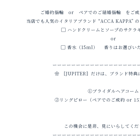
ご婚約指輪 or ペアでのご結婚指輪 をご
当店でも人気のイタリアブランド “
ACCA KAPPA
” 
▢ ハンドクリームとソープのサクラ
or
▢ 香水（15ml） 香りはお選びい
ーーーーーーーーーーーーーーーーーー
❀ 〚JUPITER〛だけは、ブランド特典
①ブライダルヘアコーム
②リングピロー（ペアでのご成約 or 1
この機会に是非、見にいらしてくだ
ーーーーーーーーーーーーーーーーーー