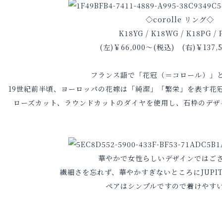
◇corolle リング◇
K18YG / K18WG / K18PG / 
(左)￥66,000～(税込) (右)￥137,
フランス語で「花冠（＝コロール）」
19世紀前半頃、ヨーロッパの花嫁は「純潔」「繁栄」を表す花
ローズカット、ラウンドカットのダイヤを使用し、石枠のデザ
華やかで女性らしいデザインではご
繊細さを忘れず、華やかすぎないところにJUPI
ペアはシンプルですので着けやす