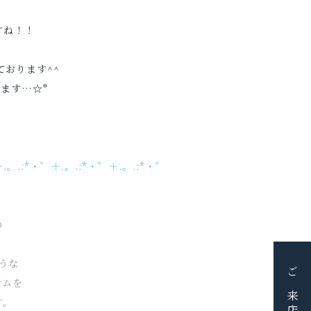
すね！！
ております^^
ます…☆°
＋.。.:*・゜＋.。.:*・゜＋.。.:*・゜
の
うな
テムを
す。