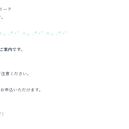
スリーク
す。
＋.。.:*・゜＋.。.:*・゜＋.。.:*・゜
のご案内です。
ご注意ください。
らお申込いただけます。
で〗