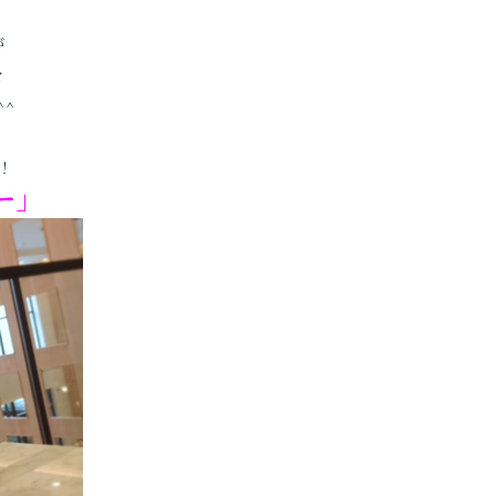
が
を
^
！
ー」