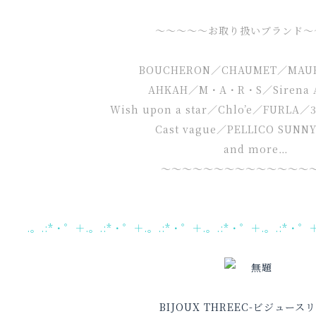
～～～～～お取り扱いブランド～
BOUCHERON／CHAUMET／MAU
AHKAH／M・A・R・S／Sirena 
Wish upon a star／Chlo’e／FURLA／3
Cast vague／PELLICO SUNN
and more…
～～～～～～～～～～～～～～
.。.:*・゜＋.。.:*・゜＋.。.:*・゜＋.。.:*・゜＋.。.:*・゜
BIJOUX THREEC-ビジュース