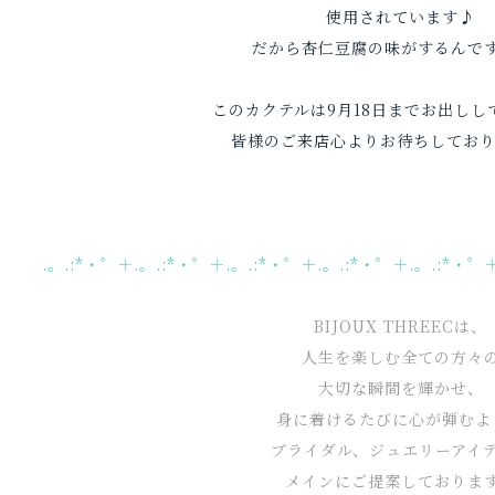
使用されています♪
だから杏仁豆腐の味がするんで
このカクテルは9月18日までお出しし
皆様のご来店心よりお待ちしており
.。.:*・゜＋.。.:*・゜＋.。.:*・゜＋.。.:*・゜＋.。.:*・゜
BIJOUX THREECは、
人生を楽しむ全ての方々
大切な瞬間を輝かせ、
身に着けるたびに心が弾むよ
ブライダル、ジュエリーアイ
メインにご提案しておりま