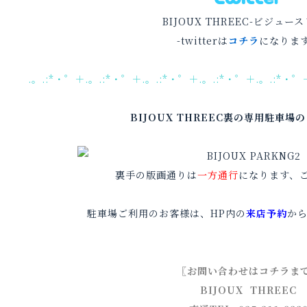
BIJOUX THREEC-ビジュー
-twitterは
コチラ
になりま
.。.:*・゜＋.。.:*・゜＋.。.:*・゜＋.。.:*・゜＋.。.:*・゜
BIJOUX THREEC裏の専用駐車場
裏手の版画通りは
一方通行
になります、
駐車場ご利用のお客様は、HP内の
来店予約
か
〖お問い合わせはコチラま
BIJOUX THREEC