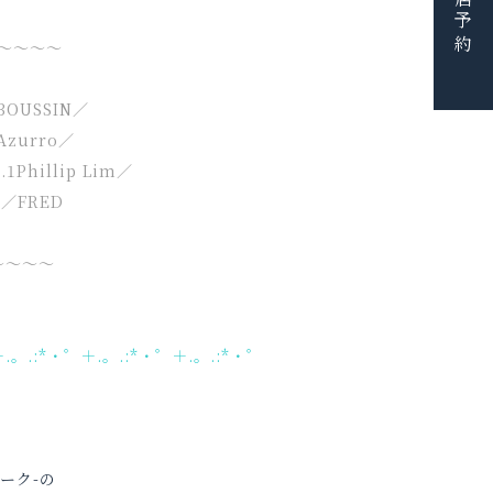
ご来店予約
～～～～
BOUSSIN／
Azurro／
.1Phillip Lim／
Y／FRED
～～～～
＋.。.:*・゜＋.。.:*・゜＋.。.:*・゜
リーク-の