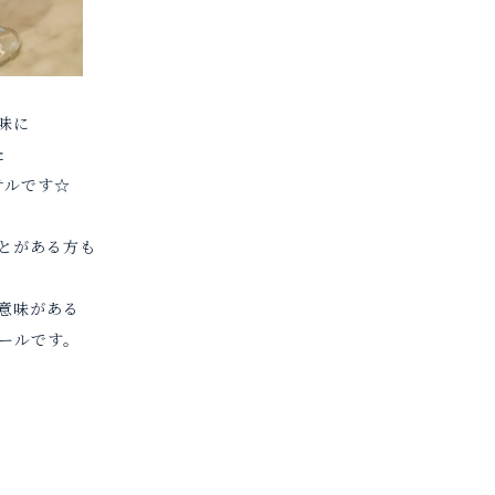
味に
た
テルです☆
とがある方も
う意味がある
ールです。