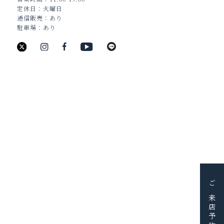
定休日
火曜日
通信販売
あり
駐車場
あり
新潟県新潟市中央区古町通6番町988
TEL：025-211-8330
JEWELRY
BRIDAL
BAG&WALLET
HOME & ACCESSORY
PICK UP
FAIR＆EVENT
BLOG
ご来店予約
SHOP
SERVICE
RESERVE
CONTACT
採用情報
会社概要