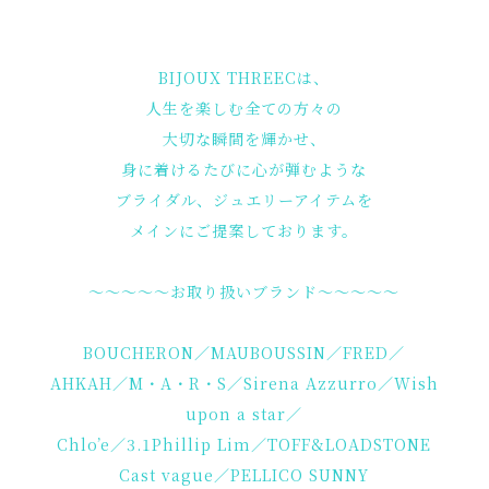
BIJOUX THREECは、
人生を楽しむ全ての方々の
大切な瞬間を輝かせ、
身に着けるたびに心が弾むような
ブライダル、ジュエリーアイテムを
メインにご提案しております。
～～～～～お取り扱いブランド～～～～～
BOUCHERON／MAUBOUSSIN／FRED／
AHKAH／M・A・R・S／Sirena Azzurro／Wish
upon a star／
Chlo’e／3.1Phillip Lim／TOFF&LOADSTONE
Cast vague／PELLICO SUNNY