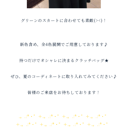
グリーンのスカートに合わせても素敵(><)！
新色含め、全4色展開でご用意しております♪
持つだけでオシャレに決まるクラッチバッグ★
ぜひ、夏のコーディネートに取り入れてみてください♪
皆様のご来店をお待ちしております！
.。.:*・゜＋.。.:*・゜＋.。.:*・゜＋.。.:*・゜
＋.。.:*・゜＋.。.:*・゜＋.。.:*・゜＋.。.:*・゜