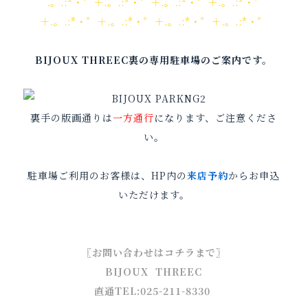
.。.:*・゜＋.。.:*・゜＋.。.:*・゜＋.。.:*・゜
＋.。.:*・゜＋.。.:*・゜＋.。.:*・゜＋.。.:*・゜
BIJOUX THREEC裏の専用駐車場のご案内です。
裏手の版画通りは
一方通行
になります、ご注意くださ
い。
駐車場ご利用のお客様は、HP内の
来店予約
からお申込
いただけます。
〖お問い合わせはコチラまで〗
BIJOUX THREEC
直通TEL:
025-211-8330