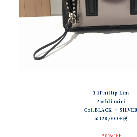
3.1Phillip Lim
Pashli mini
Col.BLACK × SILVE
￥128,000＋税
50％OFF