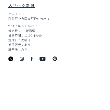
スリーク新潟
〒951-8063
新潟市中央区古町通6-959-2
TEL
025-210-2511
TOP
最寄駅
JR 新潟駅
営業時間
11:00-19:00
定休日
火曜日
通信販売
あり
駐車場
あり
新潟県新潟市中央区古町通6番町988
TEL：025-211-8330
JEWELRY
BRIDAL