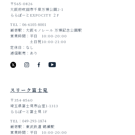
〒565-0826
大阪府吹田市千里万博公園2-1
ららぽーとEXPOCITY ２F
TEL
06-6105-8001
最寄駅
大阪モノレール 万博記念公園駅
営業時間
平日 10:00-20:00
土日祝10:00-21:00
定休日
なし
通信販売
あり
スリーク富士見
〒354-8560
埼玉県富士見市山室1-1313
ららぽーと富士見 1F
TEL
049-293-1874
最寄駅
東武鉄道 鶴瀬駅
営業時間
平日 10:00-20:00