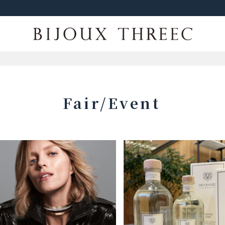
c/threec.jp/public_html/bijoux/wp-content/t
Fair/Event