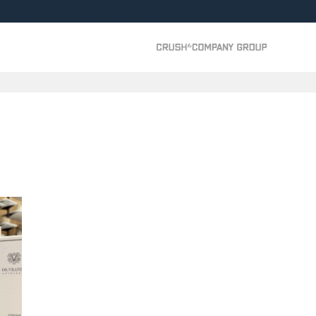
hemes/threec-bijoux/header.php
on line
33