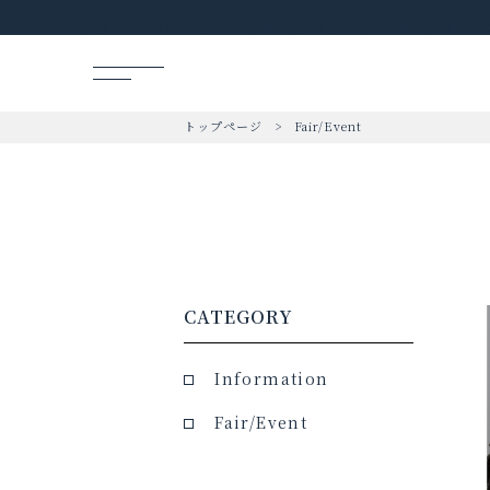
Warning
: Undefined array key "m" in
/home/three
トップページ
Fair/Event
CATEGORY
Information
Fair/Event