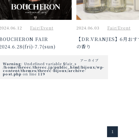
2024.06.12
Fair/Event
2024.06.03
Fair/Event
BOUCHERON FAIR
【DR.VRANJES】6月お
2024.6.28(fri)-7.7(sun)
の香り
アーカイブ
Warning
: Undefined variable $fair_status in
/home/threec/threec.jp/public_html/bijoux/wp-
content/themes/threec-bijoux/archive-
post.php
on line
119
1