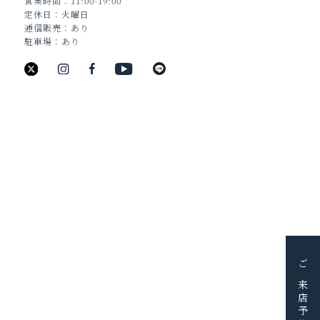
営業時間
11:00-19:00
定休日
火曜日
通信販売
あり
駐車場
あり
新潟県新潟市中央区古町通6番町988
TEL：025-211-8330
JEWELRY
BRIDAL
BAG&WALLET
HOME & ACCESSORY
PICK UP
FAIR＆EVENT
BLOG
ご来店予約
SHOP
SERVICE
RESERVE
CONTACT