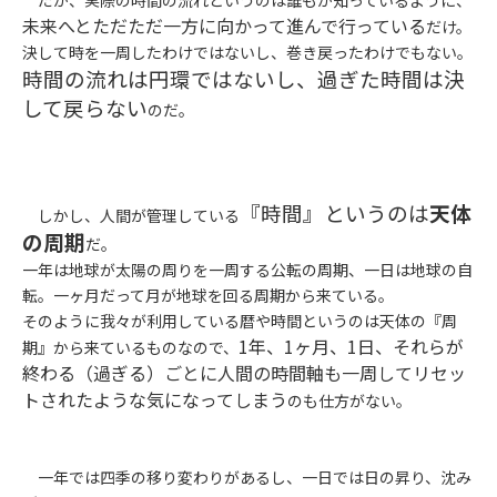
だが、実際の時間の流れというのは誰もが知っているように、
未来へとただただ一方に向かって進んで行っている
だけ。
決して時を一周したわけではないし、巻き戻ったわけでもない。
時間の流れは円環ではないし、過ぎた時間は決
して戻らない
のだ。
『時間』というのは
天体
しかし、人間が管理している
の周期
だ。
一年は地球が太陽の周りを一周する公転の周期、一日は地球の自
転。一ヶ月だって月が地球を回る周期から来ている。
そのように我々が利用している暦や時間というのは天体の『周
1年、1ヶ月、1日、それらが
期』から来ているものなので、
終わる（過ぎる）ごとに人間の時間軸も一周してリセッ
トされたような気になってしまう
のも仕方がない。
一年では四季の移り変わりがあるし、一日では日の昇り、沈み