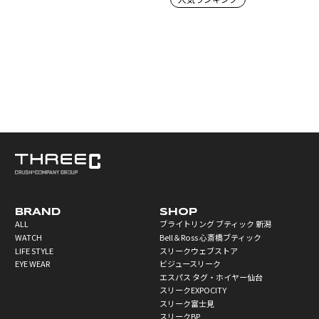
BRAND
SHOP
ALL
ブライトリング ブティック 新潟
WATCH
Bell＆Ross 心斎橋ブティック
LIFE STYLE
スリークウェブストア
EYE WEAR
ビジュースリーク
エスパス タグ・ホイヤー仙台
スリークEXPOCITY
スリーク富士見
スリークBP