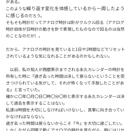
がある。
繰り返す変化を体感しているから一周したよう
このような
に感じる
のだろう。
そもそも時計だってアナログ時計は針がクルクル回る（アナログ
時計自体が日時計の動きを針で表現したものなので回るのは当然
のことなのだが）。
だから、アナログの時計を見ていると1日や1時間などでリセット
されているような気になれることがあるのかもしれない。
以前、私の知人が西暦表示までされる永久カレンダーの時計を
所有した時に『過ぎ去った時間は決して戻らないということを突
きつけられている気がして、それが怖くなって手放したことがあ
る』と言っていた。
確かに〇年〇月〇日〇時〇分〇秒と表示する永久カレンダーは決
して過去を表示することはない。
私達は時間を大切にしなければいけないし、真摯に向き合ってい
かなければならない。
過ぎ去った時間は戻らないからこそ『今』を大切に過ごしたい。
しかしながら円環で動くアナログの時計を見ながら、時にはリセ