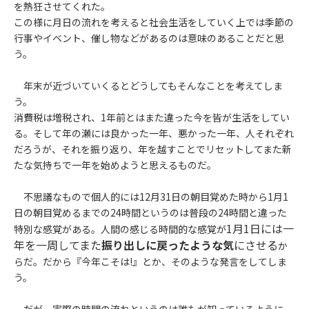
を熱狂させてくれた。
この様に月日の流れを考えると社会生活をしていく上では季節の
行事やイベント、催し物などがあるのは意味のあることだと思
う。
年末が近づいていくるとどうしてもそんなことを考えてしま
う。
消費税は増税され、1年前とはまた違った今を皆が生活をしてい
る。そして年の瀬には良かった一年、悪かった一年、人それぞれ
だろうが、それを振り返り、年を越すことでリセットしてまた新
たな気持ちで一年を始めようと思えるものだ。
不思議なもので個人的には12月31日の朝目覚めた時から1月1
日の朝目覚めるまでの24時間というのは普段の24時間と違った
1月1日には一
特別な感覚がある。人間の感じる時間的な感覚が
年を一周してまた
振り出しに戻ったような気
にさせる
か
らだ。だから『今年こそは!』とか、そのような発言をしてしま
う。